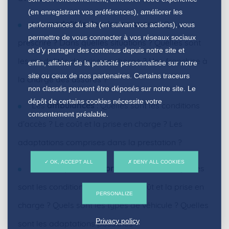
(en enregistrant vos préférences), améliorer les
Les
modalités de mise en œuvre
: Qui peut
performances du site (en suivant vos actions), vous
permettre de vous connecter à vos réseaux sociaux
prescrire ? Dans quelles situations ? Quelles sont
et d’y partager des contenus depuis notre site et
les modalités de prise en charge ? Une franchise à
enfin, afficher de la publicité personnalisée sur notre
site ou ceux de nos partenaires. Certains traceurs
la charge des assurés ?
non classés peuvent être déposés sur notre site. Le
dépôt de certains cookies nécessite votre
Les
ambulances
: Quelles sont les conditions
consentement préalable.
d’accès ? Le coût et la prise en charge ? Les
adaptations comprises dans la prestation ?
OK, ACCEPT ALL
DENY ALL COOKIES
Le
transport assis professionnalisé
: Quelles
sont les conditions d’accès ? Le coût et la prise en
PERSONALIZE
charge ? Quels sont les types de véhicule ? Quelles
Privacy policy
sont les adaptations possibles ?