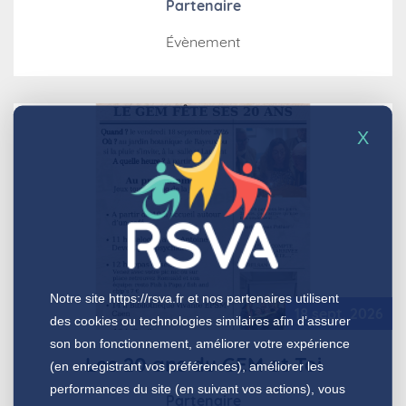
Partenaire
Évènement
X
Notre site
https://rsva.fr
et nos partenaires utilisent
18 sept. 2026
des cookies ou technologies similaires afin d’assurer
son bon fonctionnement, améliorer votre expérience
Les 20 ans du GEM et Toi
(en enregistrant vos préférences), améliorer les
performances du site (en suivant vos actions), vous
Partenaire