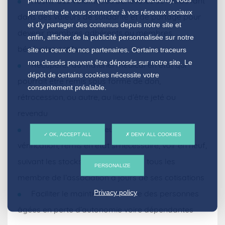
Réunir des volontaires bénévoles se retrouvant
permettre de vous connecter à vos réseaux sociaux
dans des valeurs de solidarité et de partage pour
et d’y partager des contenus depuis notre site et
devenir membres adhérents ou membres
enfin, afficher de la publicité personnalisée sur notre
bénévoles actifs.
site ou ceux de nos partenaires. Certains traceurs
non classés peuvent être déposés sur notre site. Le
Récupérer du matériel médical en état qui
dépôt de certains cookies nécessite votre
pourrait être remis sous forme de don,
consentement préalable.
rétrocession, ou autre, au lieu d’être jeté ou
revendu
Prêter du matériel neuf ou récupéré après
OK, ACCEPT ALL
DENY ALL COOKIES
vérification, remis en état si nécessaire, voir en neuf,
suivant les stocks et les moyens, à tous les
PERSONALIZE
membre de l’association à jours de ses cotisations
Privacy policy
Faciliter le maintien à domicile des personnes
âgées en perte d’autonomie voire dépendantes