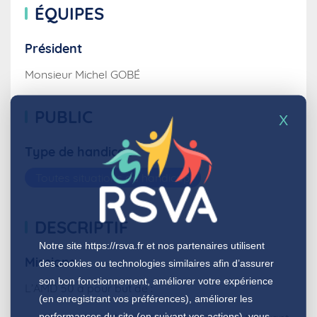
ÉQUIPES
Président
Monsieur Michel GOBÉ
PUBLIC
X
Type de handicap
Toutes situations de handicap
DESCRIPTIF
Notre site
https://rsva.fr
et nos partenaires utilisent
Missions
des cookies ou technologies similaires afin d’assurer
son bon fonctionnement, améliorer votre expérience
L’AMD 50 a pour but de :
(en enregistrant vos préférences), améliorer les
performances du site (en suivant vos actions), vous