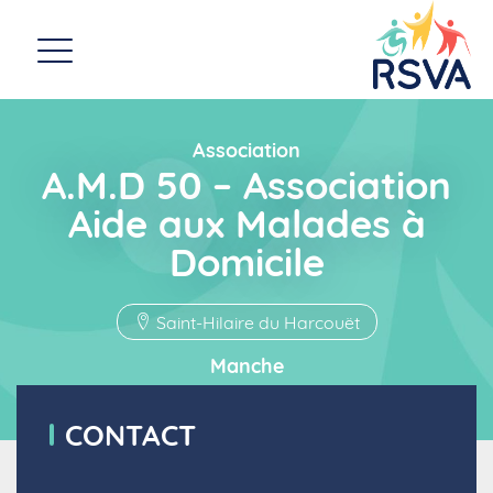
Association
A.M.D 50 – Association
Aide aux Malades à
Domicile
Saint-Hilaire du Harcouët
Manche
CONTACT