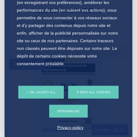
(en enregistrant vos préférences), améliorer les
Les 20 ans du RSVA
performances du site (en suivant vos actions), vous
permettre de vous connecter à vos réseaux sociaux
RSVA
et d’y partager des contenus depuis notre site et
enfin, afficher de la publicité personnalisée sur notre
Invitation
site ou ceux de nos partenaires. Certains traceurs
non classés peuvent être déposés sur notre site. Le
dépôt de certains cookies nécessite votre
consentement préalable.
Évènement
OK, ACCEPT ALL
DENY ALL COOKIES
PERSONALIZE
Privacy policy
19 sept. 2026