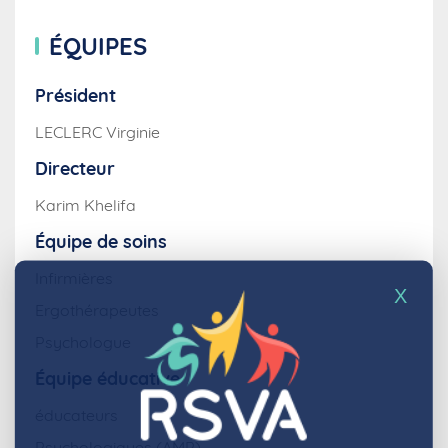
ÉQUIPES
Président
LECLERC Virginie
Directeur
Karim Khelifa
Équipe de soins
Infirmières
X
Ergothérapeutes
Psychologue
Équipe éducative
éducateurs
Psychologiques (AMP)