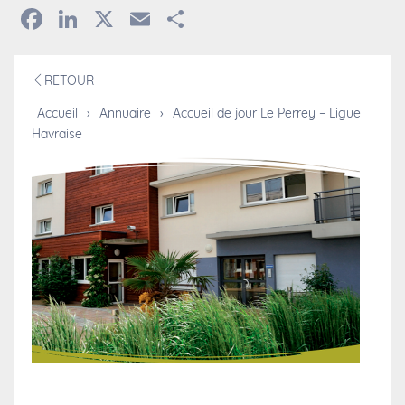
Facebook
LinkedIn
X
Email
Partager
RETOUR
Accueil
›
Annuaire
›
Accueil de jour Le Perrey – Ligue
Havraise