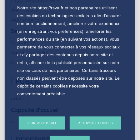
Notre site
https://rsva.fr
et nos partenaires utilisent
Animateurs
des cookies ou technologies similaires afin d’assurer
Aide soignants (AS
son bon fonctionnement, améliorer votre expérience
Services généraux
(en enregistrant vos préférences), améliorer les
performances du site (en suivant vos actions), vous
Secrétariat
permettre de vous connecter à vos réseaux sociaux
Agent d’entretien
et d’y partager des contenus depuis notre site et
Factotum
enfin, afficher de la publicité personnalisée sur notre
site ou ceux de nos partenaires. Certains traceurs
non classés peuvent être déposés sur notre site. Le
PUBLIC
dépôt de certains cookies nécessite votre
consentement préalable.
adultes
Capacité d'accueil
6
OK, ACCEPT ALL
DENY ALL COOKIES