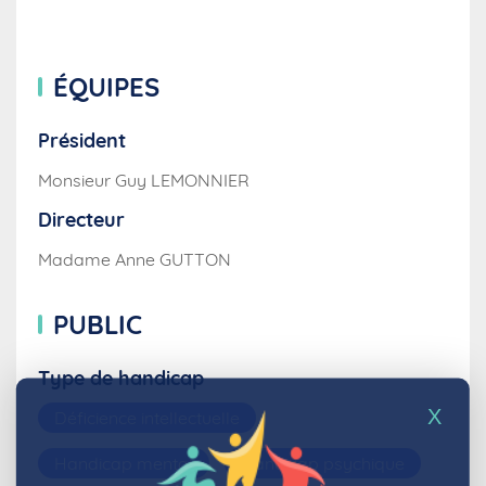
ÉQUIPES
Président
Monsieur Guy LEMONNIER
Directeur
Madame Anne GUTTON
PUBLIC
Type de handicap
X
Déficience intellectuelle
Handicap mental
Handicap psychique