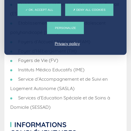
Etablissements et Services d’Aide par le Travail
OK, ACCEPT ALL
DENY ALL COOKIES
(ESAT)
Etablissement pour enfant et adolescent
PERSONALIZE
polyhandicapé (EEAP)
Foyers d’Accueil Médicalisé (FAM)
Privacy policy
Foyer d’Hébergement (FH)
Foyers de Vie (FV)
Instituts Médico Educatifs (IME)
Service d’Accompagnement et de Suivi en
Logement Autonome (SASLA)
Services d’Education Spéciale et de Soins à
Domicile (SESSAD)
INFORMATIONS