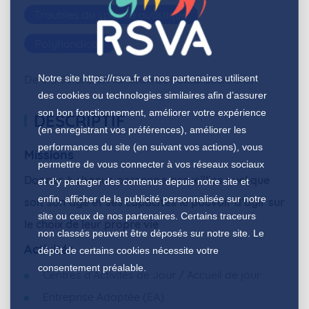
Troubles du spectre autistique
Polyhandicap
Notre site
https://rsva.fr
et nos partenaires utilisent
De 6 à 99 ans en fonction des établissements
des cookies ou technologies similaires afin d’assurer
son bon fonctionnement, améliorer votre expérience
DESCRIPTIF
(en enregistrant vos préférences), améliorer les
performances du site (en suivant vos actions), vous
Missions
permettre de vous connecter à vos réseaux sociaux
Donner à chaque personne accueillies quel que
et d’y partager des contenus depuis notre site et
enfin, afficher de la publicité personnalisée sur notre
soit son âge et ses capacités le pouvoir d’agir sur
site ou ceux de nos partenaires. Certains traceurs
le choix de leur propre vie
non classés peuvent être déposés sur notre site. Le
Activités
dépôt de certains cookies nécessite votre
consentement préalable.
Centres d’Activités de Jour / Accueil de jour
Entreprise Adaptée (EA)