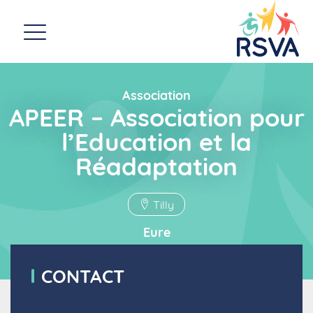
Association
APEER – Association pour
l’Education et la
Réadaptation
Tilly
Eure
CONTACT