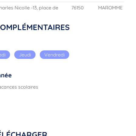
les Nicolle -13, place de
76150
MAROMME
COMPLÉMENTAIRES
edi
Jeudi
Vendredi
année
acances scolaires
ÉLÉCHARGER