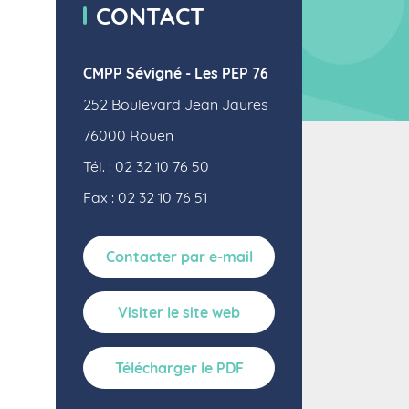
CONTACT
CMPP Sévigné - Les PEP 76
252 Boulevard Jean Jaures
76000
Rouen
Tél. : 02 32 10 76 50
Fax : 02 32 10 76 51
Contacter par e-mail
Visiter le site web
Télécharger le PDF