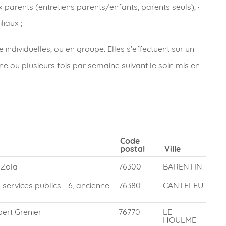
rents (entretiens parents/enfants, parents seuls), ·
liaux ;
individuelles, ou en groupe. Elles s’effectuent sur un
e ou plusieurs fois par semaine suivant le soin mis en
Code
postal
Ville
 Zola
76300
BARENTIN
services publics - 6, ancienne
76380
CANTELEU
bert Grenier
76770
LE
HOULME