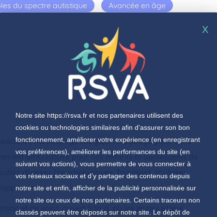
les du spectre autistique
Avancée en âge
X
Notre site
https://rsva.fr
et nos partenaires utilisent des
cookies ou technologies similaires afin d’assurer son bon
fonctionnement, améliorer votre expérience (en enregistrant
spécialisé médicopsychologique et pédagogique qui a
vos préférences), améliorer les performances du site (en
raitement ambulatoire pour des enfants et adolescents de
suivant vos actions), vous permettre de vous connecter à
icultés diverses (psychologiques, familiales, scolaires,
vos réseaux sociaux et d’y partager des contenus depuis
eloppement.
notre site et enfin, afficher de la publicité personnalisée sur
notre site ou ceux de nos partenaires. Certains traceurs non
ntion et de soins, ouvert à tous, où les jeunes et leur
classés peuvent être déposés sur notre site. Le dépôt de