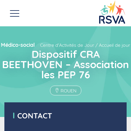
Médico-social
Centre d'Activités de Jour / Accueil de jour
Dispositif CRA
BEETHOVEN – Association
les PEP 76
ROUEN
CONTACT