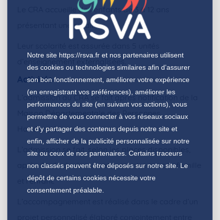
Le CRA accueille des enfants de 3 à 12 ans
présentant une surdité.
Leur scolarité est assurée dans 5 unités
Notre site
https://rsva.fr
et nos partenaires utilisent
d’enseignement externalisées.
des cookies ou technologies similaires afin d’assurer
Activités
son bon fonctionnement, améliorer votre expérience
(en enregistrant vos préférences), améliorer les
L’admission au CRA se fait après notification de la
performances du site (en suivant vos actions), vous
Maison Départementale des Personnes
permettre de vous connecter à vos réseaux sociaux
Handicapées .
et d’y partager des contenus depuis notre site et
enfin, afficher de la publicité personnalisée sur notre
L’admission se fait, selon les places disponibles,
site ou ceux de nos partenaires. Certains traceurs
après étude du dossier et rencontre avec la famille
non classés peuvent être déposés sur notre site. Le
dépôt de certains cookies nécessite votre
et l’enfant.
consentement préalable.
L’accompagnement est réalisé dans le cadre d’un
projet personnalisé élaboré conjointement entre