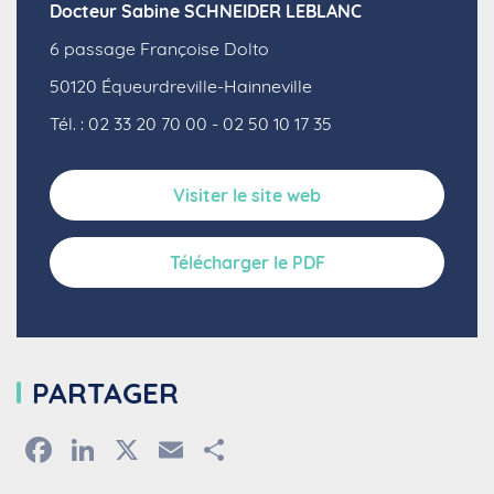
Docteur Sabine SCHNEIDER LEBLANC
6 passage Françoise Dolto
50120
Équeurdreville-Hainneville
Tél. : 02 33 20 70 00 - 02 50 10 17 35
Visiter le site web
Télécharger le PDF
PARTAGER
Facebook
LinkedIn
X
Email
Partager