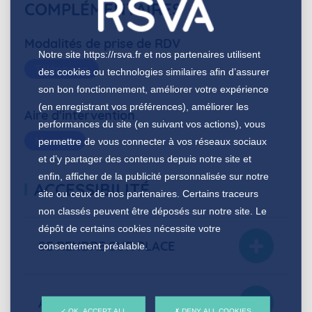
COMPLÉMENTAIRES
Modalités de prise de RDV
Notre site
https://rsva.fr
et nos partenaires utilisent
Téléphone
des cookies ou technologies similaires afin d’assurer
son bon fonctionnement, améliorer votre expérience
(en enregistrant vos préférences), améliorer les
Aire d'intervention
performances du site (en suivant vos actions), vous
Manche
permettre de vous connecter à vos réseaux sociaux
et d’y partager des contenus depuis notre site et
enfin, afficher de la publicité personnalisée sur notre
ACCESSIBILITÉ
site ou ceux de nos partenaires. Certains traceurs
non classés peuvent être déposés sur notre site. Le
dépôt de certains cookies nécessite votre
SE RENDRE SUR PLACE
consentement préalable.
ACCUEIL
OK, ACCEPT ALL
DENY ALL COOKIES