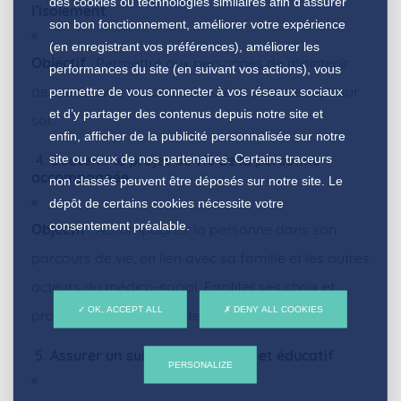
des cookies ou technologies similaires afin d’assurer
l’isolement
son bon fonctionnement, améliorer votre expérience
(en enregistrant vos préférences), améliorer les
Objectif
: Permettre aux personnes de maintenir
performances du site (en suivant vos actions), vous
des liens avec la communauté et éviter le repli sur
permettre de vous connecter à vos réseaux sociaux
et d’y partager des contenus depuis notre site et
soi.
enfin, afficher de la publicité personnalisée sur notre
site ou ceux de nos partenaires. Certains traceurs
4.
Soutenir le projet de vie de la personne
accompagnée
non classés peuvent être déposés sur notre site. Le
dépôt de certains cookies nécessite votre
consentement préalable.
Objectif
: Accompagner la personne dans son
parcours de vie, en lien avec sa famille et les autres
acteurs du médico-social. Faciliter ses choix et
OK, ACCEPT ALL
DENY ALL COOKIES
promouvoir son autodétermination.
5.
Assurer un suivi médico-social et éducatif
PERSONALIZE