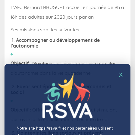
L’AEJ Bernard BRUGUET accueil en journée de 9h à
16h des adultes sur 2020 jours par an.
Ses missions sont les suivantes :
1.
Accompagner au développement de
l’autonomie
Objectif
: Maintenir ou développer les capacités
d’autonomie dans la vie quotidienne.
X
2.
Favoriser l’épanouissement personnel et
social
Objectif
: Offrir un cadre structurant et stimulant
qui favorise la socialisation et l’estime de soi.
Notre site
https://rsva.fr
et nos partenaires utilisent
3.
Maintenir les liens sociaux et prévenir