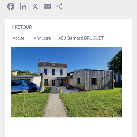
Facebook
LinkedIn
X
Email
Partager
RETOUR
Accueil
›
Annuaire
›
AEJ Bernard BRUGUET