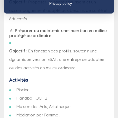
Objectif
: Proposer un cadre sécurisant et un
Privacy policy
accompagnement adapté aux besoins de santé et
éducatifs.
6.
Préparer ou maintenir une insertion en milieu
protégé ou ordinaire
Objectif
: En fonction des profils, soutenir une
dynamique vers un ESAT, une entreprise adaptée
ou des activités en milieu ordinaire.
Activités
Piscine
Handball QCHB
Maison des Arts, Artothèque
Médiation par l’animal,