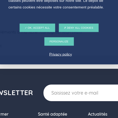
classés peuvent être déposés sur notre site. Le dépôt de
certains cookies nécessite votre consentement préalable.
OK, ACCEPT ALL
DENY ALL COOKIES
léments à ma fiche :
cartographie@rsva.fr
PERSONALIZE
26
Privacy policy
WSLETTER
ormer
Santé adaptée
Actualités