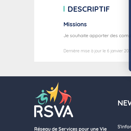
DESCRIPTIF
Missions
Je souhaite apporter des comp
Dernière mise à jour le 6 janvier 20
NE
S'inf
Réseau de Services pour une Vie