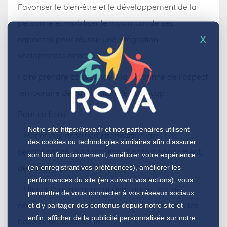
Favoriser le bien-être et le développement de la
personne et mobiliser le maximum de ses
X
capacités pour réussir une intégration
socioprofessionnelle.
Faire prendre conscience à la personne de l’aspect
temporaire de sa situation de handicap
Pour ce faire :
Notre site
https://rsva.fr
et nos partenaires utilisent
– Mener des actions d’information, de
des cookies ou technologies similaires afin d’assurer
sensibilisation, d’adaptation, d’accompagnement,
son bon fonctionnement, améliorer votre expérience
de développement
(en enregistrant vos préférences), améliorer les
performances du site (en suivant vos actions), vous
– Utiliser l’environnement physique et social
permettre de vous connecter à vos réseaux sociaux
comme moyen de stimulation pour satisfaire les
et d’y partager des contenus depuis notre site et
enfin, afficher de la publicité personnalisée sur notre
besoins de la personne