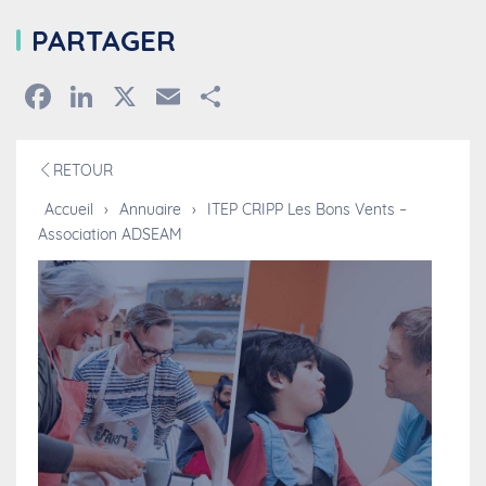
PARTAGER
Facebook
LinkedIn
X
Email
Partager
RETOUR
Accueil
›
Annuaire
›
ITEP CRIPP Les Bons Vents –
Association ADSEAM