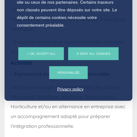
site ou ceux de nos partenaires. Certains traceurs
– Impliquer et accompagner la famille dans
non classés peuvent être déposés sur notre site. Le
dépôt de certains cookies nécessite votre
l’évolution de son enfant, dans le respect des droits
consentement préalable.
de chacun
– Favoriser l’intégration scolaire en milieu ordinaire
et adaptée.
OK, ACCEPT ALL
DENY ALL COOKIES
Activités
PERSONALIZE
– Formations scolaires et professionnelles
Les apprentissages se réalisent dans les ateliers
Privacy policy
Menuiserie, Métallerie, Hôtellerie, Restauration,
Horticulture et/ou en alternance en entreprise avec
un accompagnement adapté pour préparer
l’intégration professionnelle.