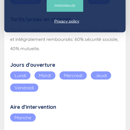
Téléphone
SMS
Fax
E-mail
PERSONALIZE
Tarifs/prises en charges
Privacy policy
Tarifs conventionnés fixés par l'assurance maladie
et intégralement remboursés: 60% sécurité sociale,
40% mutuelle.
Jours d'ouverture
Lundi
Mardi
Mercredi
Jeudi
Vendredi
Aire d'intervention
Manche