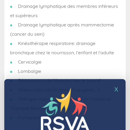
Drainage lymphatique des membres inférieurs
et supérieurs
Drainage lymphatique après mammectomie
(cancer du sein)
Kinésithérapie respiratoire: drainage
bronchique chez le nourrisson, l’enfant et l’adulte
Cervicalgie
Lombalgie
Rééducation de l’épaule chez le sportif
X
Rééducation de la main (Dupuytren,…)
Thérapie manuelle (Formation à l’Institut de
Thérapie Manuelle de Paris)
Formation en k taping