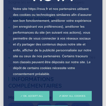
Soigne les enfants sur diverses pathologies:
Notre site
https://rsva.fr
et nos partenaires utilisent
scoliose, torticolis congénital, pieds bot.
des cookies ou technologies similaires afin d’assurer
Adaptations proposées
son bon fonctionnement, améliorer votre expérience
(en enregistrant vos préférences), améliorer les
Consultation à domicile les matinées le :
performances du site (en suivant vos actions), vous
lundi, mardi, mercredi et vendredi
permettre de vous connecter à vos réseaux sociaux
Consultation au cabinet les après-midis le :
et d’y partager des contenus depuis notre site et
lundi, mardi, mercredi et vendredi
enfin, afficher de la publicité personnalisée sur notre
site ou ceux de nos partenaires. Certains traceurs
Consultation le week-end uniquement pour les
non classés peuvent être déposés sur notre site. Le
gardes de kinésithérapie respiratoire
dépôt de certains cookies nécessite votre
consentement préalable.
INFORMATIONS
COMPLÉMENTAIRES
OK, ACCEPT ALL
DENY ALL COOKIES
Modalités de prise de RDV