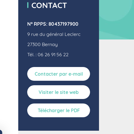
CONTACT
N° RPPS: 80437197900
9 rue du général Leclerc
27300
Bernay
Tél. : 06 26 91 56 22
Contacter par e-mail
Visiter le site web
Télécharger le PDF