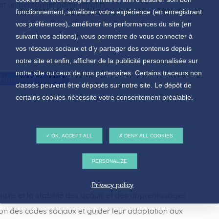
 et un personnel administratif)
fonctionnement, améliorer votre expérience (en enregistrant
vos préférences), améliorer les performances du site (en
suivant vos actions), vous permettre de vous connecter à
vos réseaux sociaux et d’y partager des contenus depuis
notre site et enfin, afficher de la publicité personnalisée sur
notre site ou ceux de nos partenaires. Certains traceurs non
Handicap mental
classés peuvent être déposés sur notre site. Le dépôt de
certains cookies nécessite votre consentement préalable.
OK, ACCEPT ALL
DENY ALL COOKIES
PERSONALIZE
Privacy policy
olaire et la stabilité des acquis et des apprentissages
on des codes sociaux et guider leur adaptation aux