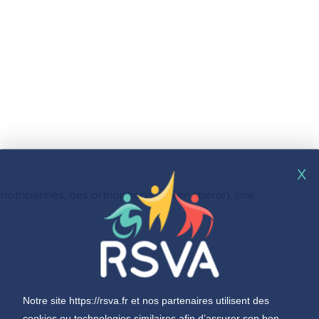
X
triciennes, des orthophonistes (en libéral), une
.
Notre site
https://rsva.fr
et nos partenaires utilisent des
cookies ou technologies similaires afin d’assurer son bon