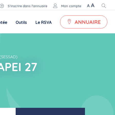
A
A
S’inscrire dans l’annuaire
Mon compte
ANNUAIRE
ptée
Outils
Le RSVA
e (SESSAD)
APEI 27