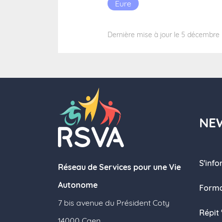
Eure
Dernière mise à jour le 5 décembre
NE
S'inf
Réseau de Services pour une Vie
Autonome
Forma
7 bis avenue du Président Coty
Répit
14000 Caen