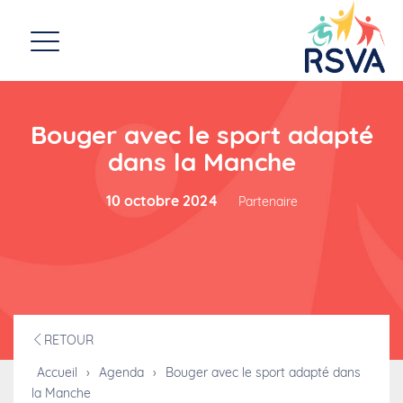
Bouger avec le sport adapté
dans la Manche
10 octobre 2024
Partenaire
RETOUR
Accueil
›
Agenda
›
Bouger avec le sport adapté dans
la Manche