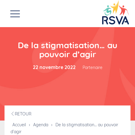
De la stigmatisation… au
pouvoir d’agir
22 novembre 2022
Partenaire
RETOUR
Accueil
›
Agenda
›
De la stigmatisation… au pouvoir
d’agir