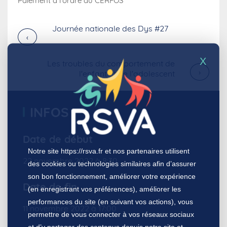
Paiement à l’ordre du CERFOS
Journée nationale des Dys #27
›
X
Les troubles du comportement de
›
l'enfant et de l'adolescent
INFOS
Date de début
Notre site
https://rsva.fr
et nos partenaires utilisent
22 novembre 2022 à 8:30
des cookies ou technologies similaires afin d’assurer
son bon fonctionnement, améliorer votre expérience
Date de fin
(en enregistrant vos préférences), améliorer les
performances du site (en suivant vos actions), vous
11 novembre 2022 à 17:00
permettre de vous connecter à vos réseaux sociaux
et d’y partager des contenus depuis notre site et