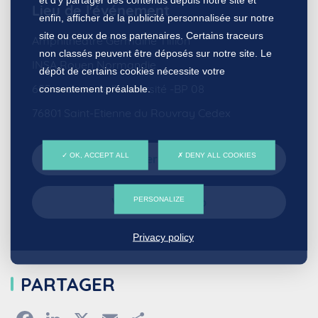
Lieu de l'événement
enfin, afficher de la publicité personnalisée sur notre
site ou ceux de nos partenaires. Certains traceurs
Amphithéâtre Germaine Tillion
non classés peuvent être déposés sur notre site. Le
INSA Rouen Normandie
dépôt de certains cookies nécessite votre
685 avenue de l’Université -BP 08
consentement préalable.
76801 Saint-Etienne du Rouvray Cedex
OK, ACCEPT ALL
DENY ALL COOKIES
Contacter par e-mail
PERSONALIZE
Visiter le site web
Privacy policy
PARTAGER