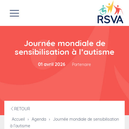
Journée mondiale de
sensibilisation à l’autisme
01 avril 2026
Partenaire
RETOUR
Accueil
›
Agenda
›
Journée mondiale de sensibilisation
à l’autisme