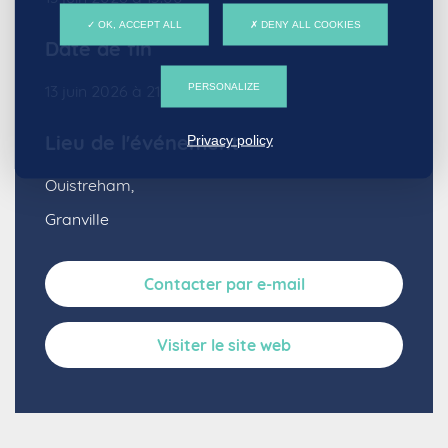
OK, ACCEPT ALL
DENY ALL COOKIES
Date de fin
PERSONALIZE
13 juin 2026 à 21:00
Lieu de l'événement
Privacy policy
Ouistreham,
Granville
Contacter par e-mail
Visiter le site web