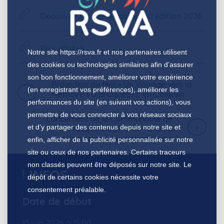
Découvrir les partenaires de l'édition 2026
Plus d'infos
Notre site
https://rsva.fr
et nos partenaires utilisent
des cookies ou technologies similaires afin d’assurer
son bon fonctionnement, améliorer votre expérience
Projection du film « Un Voyage vers la
(en enregistrant vos préférences), améliorer les
›
Mémoire » à Bricquebec-en-Cotentin
performances du site (en suivant vos actions), vous
permettre de vous connecter à vos réseaux sociaux
Lancement de la Communauté de
›
et d’y partager des contenus depuis notre site et
Pratique « COP CAA – Droit à
communiquer » en Normandie
enfin, afficher de la publicité personnalisée sur notre
site ou ceux de nos partenaires. Certains traceurs
non classés peuvent être déposés sur notre site. Le
INFOS
dépôt de certains cookies nécessite votre
consentement préalable.
Date de début
13 juin 2026 à 15:00