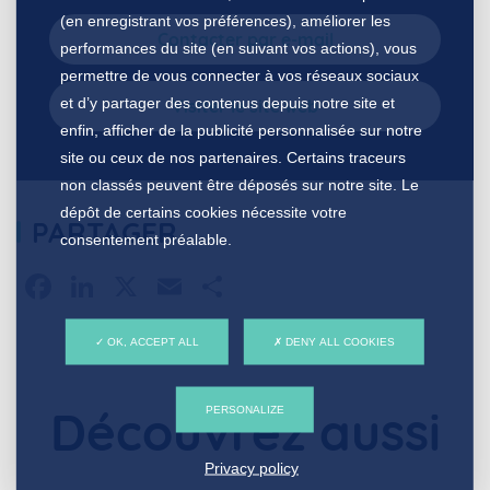
(en enregistrant vos préférences), améliorer les
Contacter par e-mail
performances du site (en suivant vos actions), vous
permettre de vous connecter à vos réseaux sociaux
et d’y partager des contenus depuis notre site et
Visiter le site web
enfin, afficher de la publicité personnalisée sur notre
site ou ceux de nos partenaires. Certains traceurs
non classés peuvent être déposés sur notre site. Le
dépôt de certains cookies nécessite votre
PARTAGER
consentement préalable.
Facebook
LinkedIn
X
Email
Partager
OK, ACCEPT ALL
DENY ALL COOKIES
Découvrez aussi
PERSONALIZE
Privacy policy