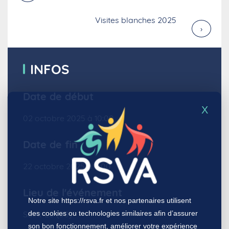
Visites blanches 2025
›
INFOS
Date de début
X
02 octobre 2025 à 10:00
Date de fin
22 octobre 2025 à 0:00
Lieu de l'événement
Notre site
https://rsva.fr
et nos partenaires utilisent
des cookies ou technologies similaires afin d’assurer
Saint-Lô (50)
son bon fonctionnement, améliorer votre expérience