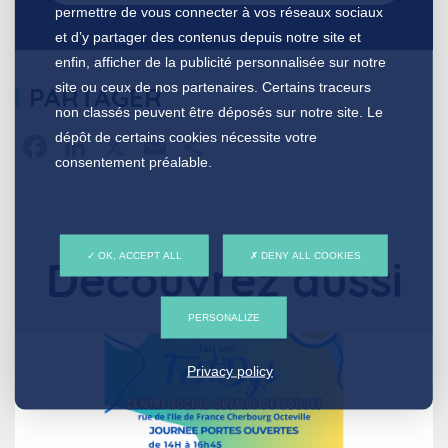
permettre de vous connecter à vos réseaux sociaux
et d’y partager des contenus depuis notre site et
enfin, afficher de la publicité personnalisée sur notre
site ou ceux de nos partenaires. Certains traceurs
PARTAGER
non classés peuvent être déposés sur notre site. Le
Facebook
LinkedIn
X
Email
Partager
dépôt de certains cookies nécessite votre
consentement préalable.
OK, ACCEPT ALL
DENY ALL COOKIES
Découvrez aussi
PERSONALIZE
Privacy policy