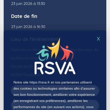
23 juin 2026 à 13:30
Date de fin
23 juin 2026 à 16:30
X
Lieu de l'événement
Salle de conférences, Fondation Bon Sauveur de
la Manche (site de Picauville)
Route de Chef du Pont,
50360 Picauville
Notre site
https://rsva.fr
et nos partenaires utilisent
des cookies ou technologies similaires afin d’assurer
Contacter par e-mail
son bon fonctionnement, améliorer votre expérience
(en enregistrant vos préférences), améliorer les
Visiter le site web
performances du site (en suivant vos actions), vous