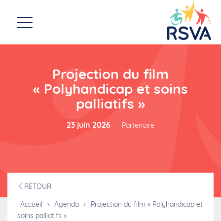
Projection du film
« Polyhandicap et soins
palliatifs »
23 juin 2026
Partenaire
RETOUR
Accueil
›
Agenda
›
Projection du film « Polyhandicap et
soins palliatifs »