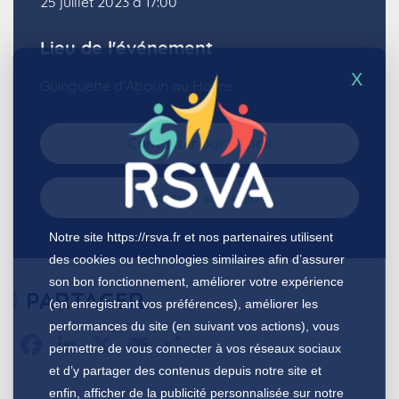
25 juillet 2023 à 17:00
Lieu de l'événement
X
Guinguette d’Aboun au Havre
Contacter par e-mail
Visiter le site web
Notre site
https://rsva.fr
et nos partenaires utilisent
des cookies ou technologies similaires afin d’assurer
son bon fonctionnement, améliorer votre expérience
PARTAGER
(en enregistrant vos préférences), améliorer les
performances du site (en suivant vos actions), vous
Facebook
LinkedIn
X
Email
Partager
permettre de vous connecter à vos réseaux sociaux
et d’y partager des contenus depuis notre site et
enfin, afficher de la publicité personnalisée sur notre