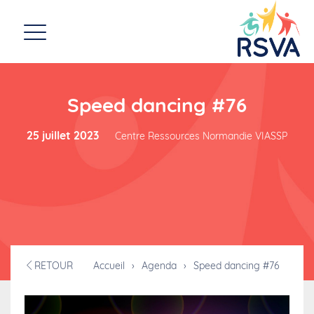
Speed dancing #76
25 juillet 2023
Centre Ressources Normandie VIASSP
RETOUR
Accueil
›
Agenda
›
Speed dancing #76