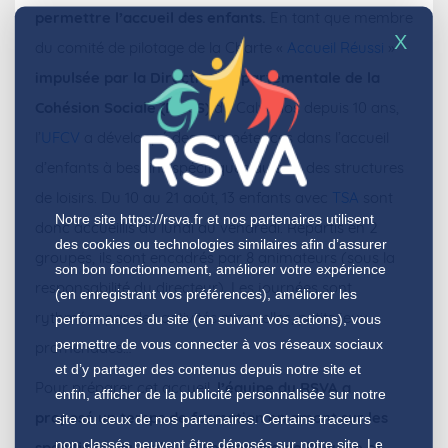
permettre l’accueil des enfants.
En tant que membre
X
du comité de pilotage de la Charte «
Accueil Réussi
»
impulsée par la Direction Départementale de la
Cohésion Sociale (DDCS)
du Calvados depuis 10 ans,
l’
UFCV
a développé des compétences dans l’accueil
d’enfants à besoins spécifiques au sein des structures
de loisirs. Du 10 au 21 août, 13 enfants avec
TSA
sont
Notre site
https://rsva.fr
et nos partenaires utilisent
donc accueillis du lundi au vendredi. Répartis en 2
des cookies ou technologies similaires afin d’assurer
groupes, ils sont encadrés par 8 animateurs (sous la
son bon fonctionnement, améliorer votre expérience
responsabilité du directeur). Les journées sont
(en enregistrant vos préférences), améliorer les
rythmées par des activités manuelles, petits jeux,
performances du site (en suivant vos actions), vous
permettre de vous connecter à vos réseaux sociaux
promenades…
et d’y partager des contenus depuis notre site et
Pour préparer cet accueil,
l’équipe du RSVA a
enfin, afficher de la publicité personnalisée sur notre
proposé un temps de formation en amont sur les
site ou ceux de nos partenaires. Certains traceurs
non classés peuvent être déposés sur notre site. Le
spécificités du public à l’ensemble de l’équipe et