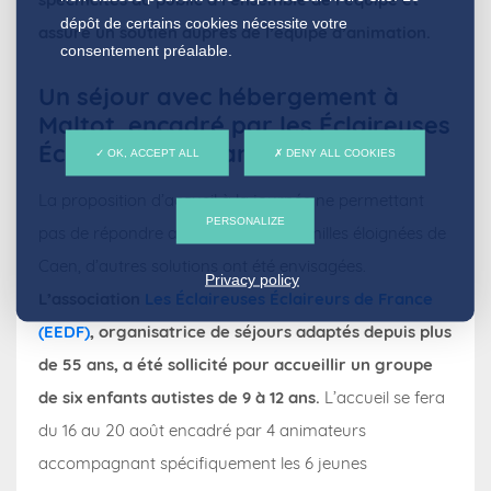
dépôt de certains cookies nécessite votre
assure un soutien auprès de l’équipe d’animation.
consentement préalable.
Un séjour avec hébergement à
Maltot, encadré par les Éclaireuses
Éclaireurs de France
OK, ACCEPT ALL
DENY ALL COOKIES
La proposition d’accueil à la journée ne permettant
PERSONALIZE
pas de répondre aux besoins des familles éloignées de
Caen, d’autres solutions ont été envisagées.
Privacy policy
L’association
Les Éclaireuses Éclaireurs de France
(EEDF)
, organisatrice de séjours adaptés depuis plus
de 55 ans, a été sollicité pour accueillir un groupe
de six enfants autistes de 9 à 12 ans.
L’accueil se fera
du 16 au 20 août encadré par 4 animateurs
accompagnant spécifiquement les 6 jeunes