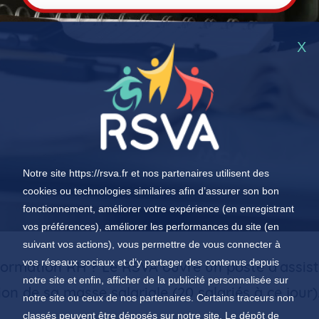
X
Notre site
https://rsva.fr
et nos partenaires utilisent des
cookies ou technologies similaires afin d’assurer son bon
fonctionnement, améliorer votre expérience (en enregistrant
vos préférences), améliorer les performances du site (en
suivant vos actions), vous permettre de vous connecter à
vos réseaux sociaux et d’y partager des contenus depuis
formation RH ? Le RSVA ouvre un poste d'assist
notre site et enfin, afficher de la publicité personnalisée sur
ion de sa masse salariale (20 salariés à ce jour)
notre site ou ceux de nos partenaires. Certains traceurs non
classés peuvent être déposés sur notre site. Le dépôt de