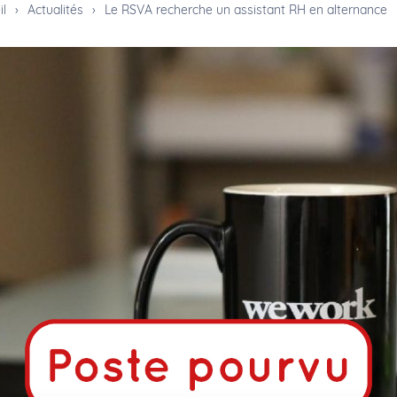
il
›
Actualités
›
Le RSVA recherche un assistant RH en alternance