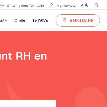
A
A
S’inscrire dans l’annuaire
Mon compte
ANNUAIRE
ptée
Outils
Le RSVA
ant RH en