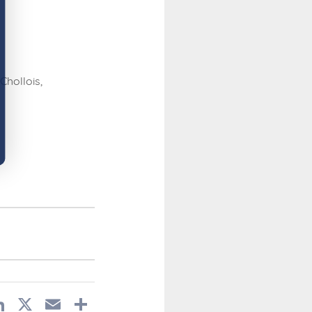
Chollois,
acebook
LinkedIn
X
Email
Partager