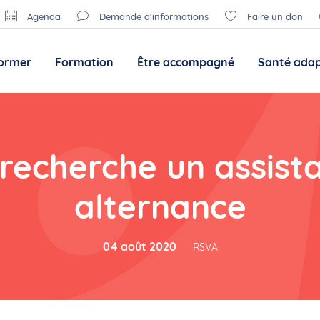
Agenda
Demande d'informations
Faire un don
former
Formation
Être accompagné
Santé ada
recherche un assist
alternance
04 août 2020
RSVA