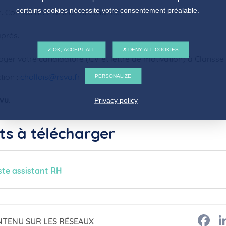
certains cookies nécessite votre consentement préalable.
 Contrat de 2 ans en alternance.
après.
OK, ACCEPT ALL
DENY ALL COOKIES
oyer votre candidature (CV et lettre de motivation) à Clarisse 
tion :
chollois@rsva.fr
PERSONALIZE
vu.
Privacy policy
s à télécharger
ste assistant RH
F
NTENU SUR LES RÉSEAUX