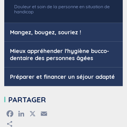
Douleur et soin de la personne en situation de
handicap
Mangez, bougez, souriez !
Mieux appréhender l'hygiène bucco-
dentaire des personnes âgées
Préparer et financer un séjour adapté
PARTAGER
Facebook
LinkedIn
X
Email
Partager