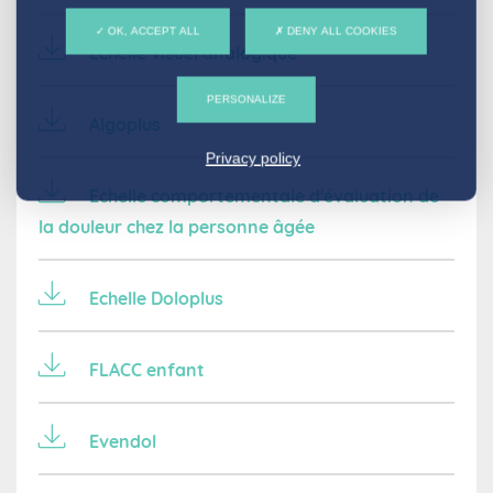
OK, ACCEPT ALL
DENY ALL COOKIES
Echelle visuel analogique
PERSONALIZE
Algoplus
Privacy policy
Echelle comportementale d'évaluation de
la douleur chez la personne âgée
Echelle Doloplus
FLACC enfant
Evendol