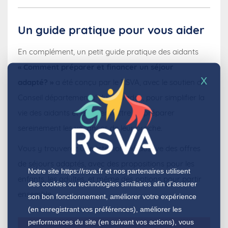
Un guide pratique pour vous aider
En complément, un petit guide pratique des aidants
« Comment préparer et financer un séjour
X
adapté? »
a été conçu par le RSVA, avec le soutien du
Conseil départemental du Calvados, pour simplifier la
vie des aidants et leur permettre de préparer
sereinement les vacances de leur proche.
Vous y trouverez une liste non exhaustive des offres
de séjours adaptés, avec des propositions pour les
Notre site
https://rsva.fr
et nos partenaires utilisent
enfants, les adultes, et même des options pour partir
des cookies ou technologies similaires afin d’assurer
ensemble.
son bon fonctionnement, améliorer votre expérience
(en enregistrant vos préférences), améliorer les
performances du site (en suivant vos actions), vous