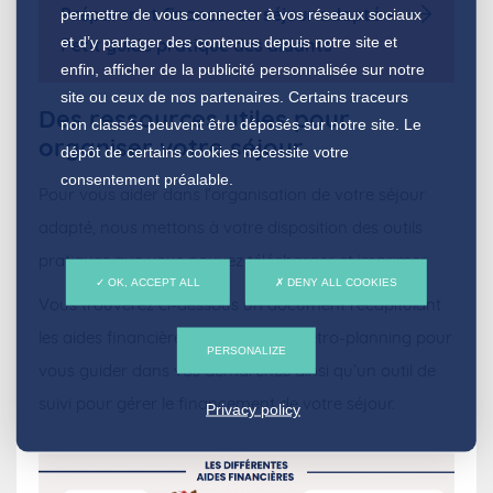
Préparer et financer un séjour adapté –
permettre de vous connecter à vos réseaux sociaux
et d’y partager des contenus depuis notre site et
Petit guide pratique des aidants
enfin, afficher de la publicité personnalisée sur notre
site ou ceux de nos partenaires. Certains traceurs
Des ressources utiles pour
non classés peuvent être déposés sur notre site. Le
organiser votre séjour
dépôt de certains cookies nécessite votre
consentement préalable.
Pour vous aider dans l’organisation de votre séjour
adapté, nous mettons à votre disposition des outils
pratiques que vous pouvez télécharger et imprimer.
OK, ACCEPT ALL
DENY ALL COOKIES
Vous trouverez ci-dessous un document récapitulant
les aides financières à solliciter, un rétro-planning pour
PERSONALIZE
vous guider dans vos démarches ainsi qu’un outil de
suivi pour gérer le financement de votre séjour.
Privacy policy