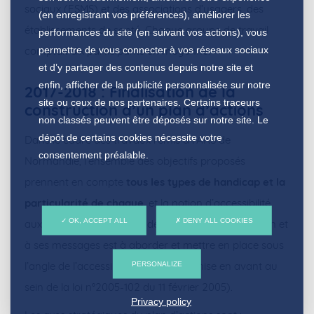
sociaux (ESMS) et des associations d’usagers, des
(en enregistrant vos préférences), améliorer les
établissements de santé. Chaque groupe de travail
performances du site (en suivant vos actions), vous
permettre de vous connecter à vos réseaux sociaux
comptait dix participants en moyenne.
et d’y partager des contenus depuis notre site et
enfin, afficher de la publicité personnalisée sur notre
2017-2018 : Finalisation de la
site ou ceux de nos partenaires. Certains traceurs
construction d’un plan d’actions
non classés peuvent être déposés sur notre site. Le
dépôt de certains cookies nécessite votre
Dans le cadre des travaux remis à l’ARS de
consentement préalable.
Normandie, l’ensemble des objectifs proposés
prennent en compte
tous les types de handicap et la
particularité de chaque
, et la notion d’accessibilité
OK, ACCEPT ALL
DENY ALL COOKIES
aux soins, aux actions de dépistages, à la prévention et
à ses messages est à aborder et mettre en place sous
l’angle de l’accessibilité universelle (mise en avant au
PERSONALIZE
sein de la loi n°2005-102 du 11 février 2005).
Privacy policy